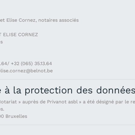
t Elise Cornez, notaires associés
T ELISE CORNEZ
ns
64/ +32 (065) 35.13.64
elise.cornez@belnot.be
é à la protection des données
ariat » auprès de Privanot asbl » a été désigné par le r
s.
00 Bruxelles