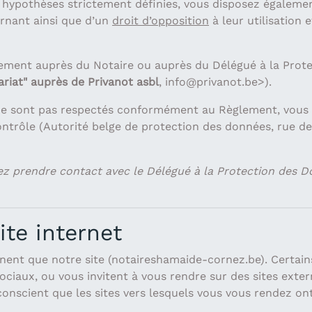
s hypothèses strictement définies, vous disposez égaleme
nant ainsi que d’un
droit d’opposition
à leur utilisation 
ement auprès du Notaire ou auprès du Délégué à la Prote
iat" auprès de Privanot asbl
,
info@privanot.be>
).
 ne sont pas respectés conformément au Règlement, vous ê
ntrôle (Autorité belge de protection des données, rue de 
lez prendre contact avec le Délégué à la Protection des D
ite internet
rnent que notre site (notaireshamaide-cornez.be). Certai
ciaux, ou vous invitent à vous rendre sur des sites exte
conscient que les sites vers lesquels vous vous rendez on